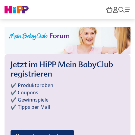
Skip to main content
Warenkor
HiPP M
Such
Jetzt im HiPP Mein BabyClub
registrieren
✔️ Produktproben
✔️ Coupons
✔️ Gewinnspiele
✔️ Tipps per Mail