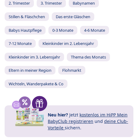
2. Trimester
3. Trimester
Babynamen
Stillen & Fläschchen
Das erste Gläschen
Babys Hautpflege
0-3 Monate
4-6 Monate
7-12 Monate
Kleinkinder im 2. Lebensjahr
Kleinkinder im 3. Lebensjahr
Thema des Monats
Eltern in meiner Region
Flohmarkt
Wichteln, Wanderpakete & Co
Neu hier?
Jetzt
kostenlos im HiPP Mein
BabyClub registrieren
und
deine Club-
Vorteile
sichern.