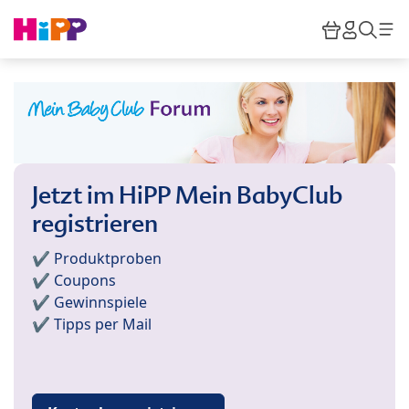
Skip to main content
Warenkor
HiPP M
Such
Jetzt im HiPP Mein BabyClub
registrieren
✔️ Produktproben
✔️ Coupons
✔️ Gewinnspiele
✔️ Tipps per Mail