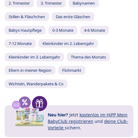
2. Trimester
3. Trimester
Babynamen
Stillen & Fläschchen
Das erste Gläschen
Babys Hautpflege
0-3 Monate
4-6 Monate
7-12 Monate
Kleinkinder im 2. Lebensjahr
Kleinkinder im 3. Lebensjahr
Thema des Monats
Eltern in meiner Region
Flohmarkt
Wichteln, Wanderpakete & Co
Neu hier?
Jetzt
kostenlos im HiPP Mein
BabyClub registrieren
und
deine Club-
Vorteile
sichern.