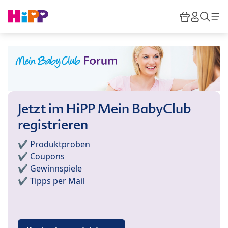
Skip to main content
Warenkor
HiPP M
Such
Jetzt im HiPP Mein BabyClub
registrieren
✔️ Produktproben
✔️ Coupons
✔️ Gewinnspiele
✔️ Tipps per Mail