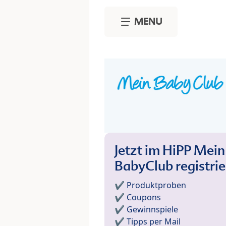
Skip to main content
MENU
Jetzt im HiPP Mein
BabyClub registri
✔️ Produktproben
✔️ Coupons
✔️ Gewinnspiele
✔️ Tipps per Mail