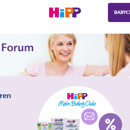
BABYC
eren