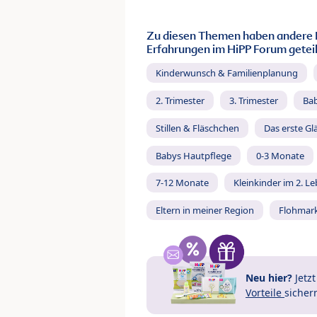
Zu diesen Themen haben andere 
Erfahrungen im HiPP Forum geteil
Kinderwunsch & Familienplanung
2. Trimester
3. Trimester
Ba
Stillen & Fläschchen
Das erste Gl
Babys Hautpflege
0-3 Monate
7-12 Monate
Kleinkinder im 2. L
Eltern in meiner Region
Flohmar
Neu hier?
Jetz
Vorteile
sicher