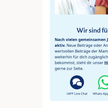
Wir sind fü
Nach vielen gemeinsamen J
aktiv.
Neue Beiträge oder Ant
wertvollen Beiträge der Mam
weiterhin für dich zugänglic
bekommst, steht dir unser
H
gerne zur Seite.
HiPP Live Chat
Whats-App