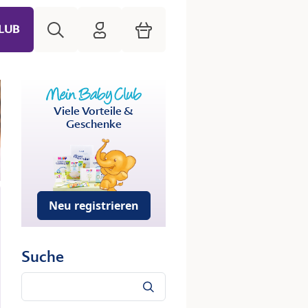
Suche
HiPP Mein Babyclub
Warenkorb
LUB
Viele Vorteile &
Geschenke
Neu registrieren
Suche
Suche