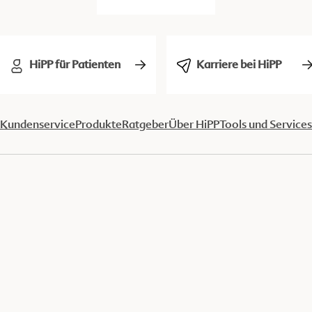
HiPP für Patienten
Karriere bei HiPP
Kundenservice
Produkte
Ratgeber
Über HiPP
Tools und Services