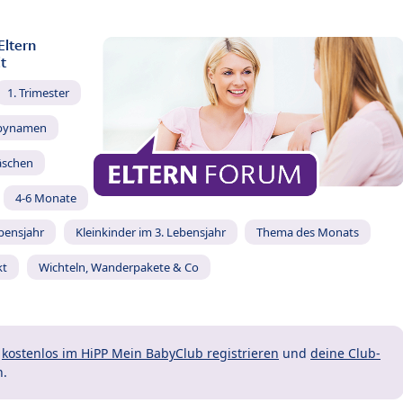
Eltern
t
1. Trimester
bynamen
äschen
4-6 Monate
ebensjahr
Kleinkinder im 3. Lebensjahr
Thema des Monats
kt
Wichteln, Wanderpakete & Co
t
kostenlos im HiPP Mein BabyClub registrieren
und
deine Club-
n.