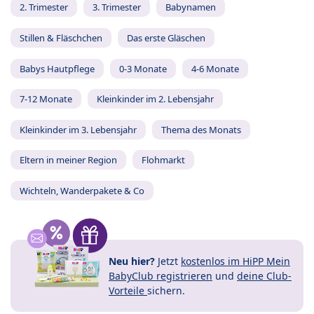
2. Trimester
3. Trimester
Babynamen
Stillen & Fläschchen
Das erste Gläschen
Babys Hautpflege
0-3 Monate
4-6 Monate
7-12 Monate
Kleinkinder im 2. Lebensjahr
Kleinkinder im 3. Lebensjahr
Thema des Monats
Eltern in meiner Region
Flohmarkt
Wichteln, Wanderpakete & Co
Neu hier?
Jetzt
kostenlos im HiPP Mein
BabyClub registrieren
und
deine Club-
Vorteile
sichern.