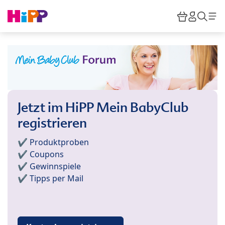
Skip to main content
Warenkor
HiPP M
Such
Jetzt im HiPP Mein BabyClub
registrieren
✔️ Produktproben
✔️ Coupons
✔️ Gewinnspiele
✔️ Tipps per Mail