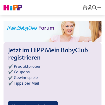
Skip to main content
Warenkor
HiPP M
Such
Jetzt im HiPP Mein BabyClub
registrieren
✔️ Produktproben
✔️ Coupons
✔️ Gewinnspiele
✔️ Tipps per Mail