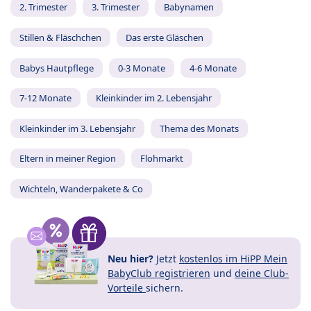
2. Trimester
3. Trimester
Babynamen
Stillen & Fläschchen
Das erste Gläschen
Babys Hautpflege
0-3 Monate
4-6 Monate
7-12 Monate
Kleinkinder im 2. Lebensjahr
Kleinkinder im 3. Lebensjahr
Thema des Monats
Eltern in meiner Region
Flohmarkt
Wichteln, Wanderpakete & Co
Neu hier?
Jetzt
kostenlos im HiPP Mein
BabyClub registrieren
und
deine Club-
Vorteile
sichern.