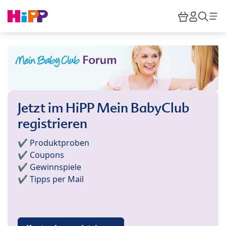
Skip to main content
Warenkor
HiPP M
Such
Jetzt im HiPP Mein BabyClub
registrieren
✔️ Produktproben
✔️ Coupons
✔️ Gewinnspiele
✔️ Tipps per Mail