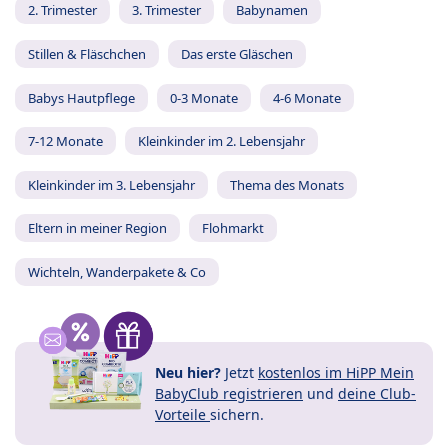
2. Trimester
3. Trimester
Babynamen
Stillen & Fläschchen
Das erste Gläschen
Babys Hautpflege
0-3 Monate
4-6 Monate
7-12 Monate
Kleinkinder im 2. Lebensjahr
Kleinkinder im 3. Lebensjahr
Thema des Monats
Eltern in meiner Region
Flohmarkt
Wichteln, Wanderpakete & Co
Neu hier?
Jetzt
kostenlos im HiPP Mein
BabyClub registrieren
und
deine Club-
Vorteile
sichern.