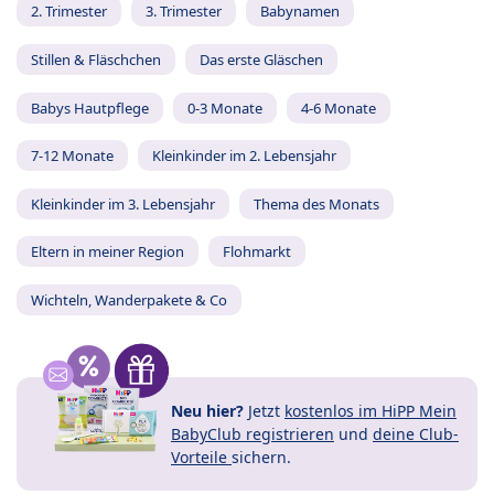
2. Trimester
3. Trimester
Babynamen
Stillen & Fläschchen
Das erste Gläschen
Babys Hautpflege
0-3 Monate
4-6 Monate
7-12 Monate
Kleinkinder im 2. Lebensjahr
Kleinkinder im 3. Lebensjahr
Thema des Monats
Eltern in meiner Region
Flohmarkt
Wichteln, Wanderpakete & Co
Neu hier?
Jetzt
kostenlos im HiPP Mein
BabyClub registrieren
und
deine Club-
Vorteile
sichern.