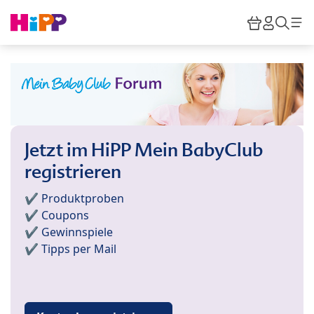
Skip to main content
Warenkor
HiPP M
Such
Jetzt im HiPP Mein BabyClub
registrieren
✔️ Produktproben
✔️ Coupons
✔️ Gewinnspiele
✔️ Tipps per Mail