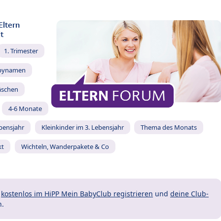
Eltern
t
1. Trimester
bynamen
äschen
4-6 Monate
ebensjahr
Kleinkinder im 3. Lebensjahr
Thema des Monats
kt
Wichteln, Wanderpakete & Co
t
kostenlos im HiPP Mein BabyClub registrieren
und
deine Club-
n.