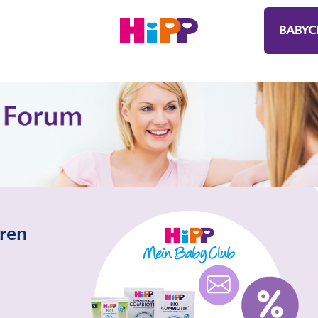
BABYC
eren