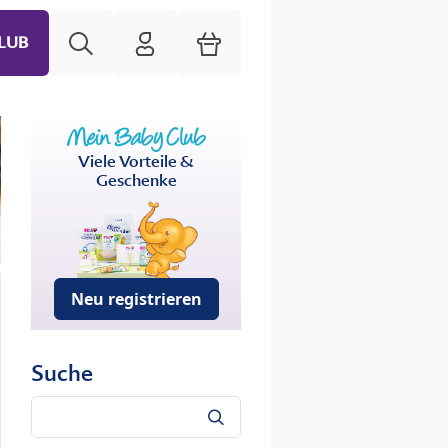
Suche
HiPP Mein Babyclub
Warenkorb
LUB
Viele Vorteile &
Geschenke
Neu registrieren
Suche
Suche