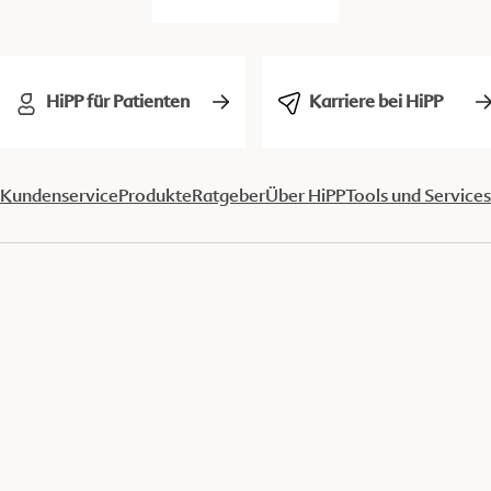
HiPP für Patienten
Karriere bei HiPP
Kundenservice
Produkte
Ratgeber
Über HiPP
Tools und Services