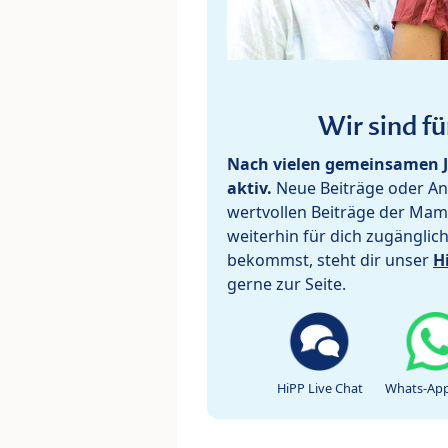
Wir sind fü
Nach vielen gemeinsamen J
aktiv.
Neue Beiträge oder Ant
wertvollen Beiträge der Mam
weiterhin für dich zugänglic
bekommst, steht dir unser
H
gerne zur Seite.
HiPP Live Chat
Whats-App