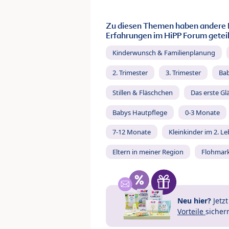
Zu diesen Themen haben andere 
Erfahrungen im HiPP Forum geteil
Kinderwunsch & Familienplanung
2. Trimester
3. Trimester
Ba
Stillen & Fläschchen
Das erste Gl
Babys Hautpflege
0-3 Monate
7-12 Monate
Kleinkinder im 2. L
Eltern in meiner Region
Flohmar
Neu hier?
Jetz
Vorteile
sicher