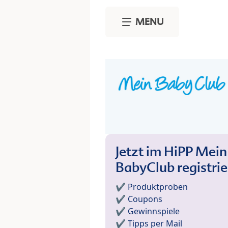
Skip to main content
MENU
Jetzt im HiPP Mein
BabyClub registri
✔️ Produktproben
✔️ Coupons
✔️ Gewinnspiele
✔️ Tipps per Mail