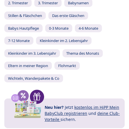
2. Trimester
3. Trimester
Babynamen
Stillen & Fläschchen
Das erste Gläschen
Babys Hautpflege
0-3 Monate
4-6 Monate
7-12 Monate
Kleinkinder im 2. Lebensjahr
Kleinkinder im 3. Lebensjahr
Thema des Monats
Eltern in meiner Region
Flohmarkt
Wichteln, Wanderpakete & Co
Neu hier?
Jetzt
kostenlos im HiPP Mein
BabyClub registrieren
und
deine Club-
Vorteile
sichern.