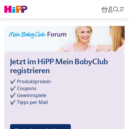
Skip to main content
Warenkor
HiPP M
Such
Jetzt im HiPP Mein BabyClub
registrieren
✔️ Produktproben
✔️ Coupons
✔️ Gewinnspiele
✔️ Tipps per Mail