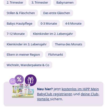
2. Trimester
3. Trimester
Babynamen
Stillen & Fläschchen
Das erste Gläschen
Babys Hautpflege
0-3 Monate
4-6 Monate
7-12 Monate
Kleinkinder im 2. Lebensjahr
Kleinkinder im 3. Lebensjahr
Thema des Monats
Eltern in meiner Region
Flohmarkt
Wichteln, Wanderpakete & Co
Neu hier?
Jetzt
kostenlos im HiPP Mein
BabyClub registrieren
und
deine Club-
Vorteile
sichern.