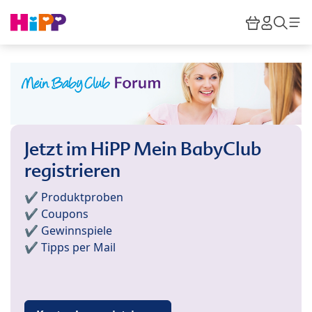
Skip to main content
Warenkor
HiPP M
Such
Jetzt im HiPP Mein BabyClub
registrieren
✔️ Produktproben
✔️ Coupons
✔️ Gewinnspiele
✔️ Tipps per Mail