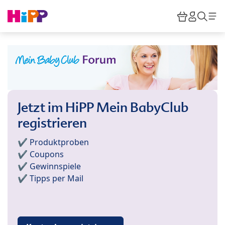
Skip to main content
Warenkor
HiPP M
Such
Jetzt im HiPP Mein BabyClub
registrieren
✔️ Produktproben
✔️ Coupons
✔️ Gewinnspiele
✔️ Tipps per Mail