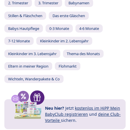
2. Trimester
3. Trimester
Babynamen
Stillen & Fläschchen
Das erste Gläschen
Babys Hautpflege
0-3 Monate
4-6 Monate
7-12 Monate
Kleinkinder im 2. Lebensjahr
Kleinkinder im 3. Lebensjahr
Thema des Monats
Eltern in meiner Region
Flohmarkt
Wichteln, Wanderpakete & Co
Neu hier?
Jetzt
kostenlos im HiPP Mein
BabyClub registrieren
und
deine Club-
Vorteile
sichern.