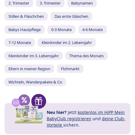
2. Trimester
3. Trimester
Babynamen
Stillen & Fläschchen
Das erste Gläschen
Babys Hautpflege
0-3 Monate
4-6 Monate
7-12 Monate
Kleinkinder im 2. Lebensjahr
Kleinkinder im 3. Lebensjahr
Thema des Monats
Eltern in meiner Region
Flohmarkt
Wichteln, Wanderpakete & Co
Neu hier?
Jetzt
kostenlos im HiPP Mein
BabyClub registrieren
und
deine Club-
Vorteile
sichern.