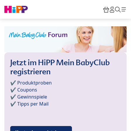
Skip to main content
Warenkor
HiPP M
Such
Jetzt im HiPP Mein BabyClub
registrieren
✔️ Produktproben
✔️ Coupons
✔️ Gewinnspiele
✔️ Tipps per Mail