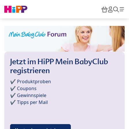
Skip to main content
Warenkor
HiPP M
Such
Jetzt im HiPP Mein BabyClub
registrieren
✔️ Produktproben
✔️ Coupons
✔️ Gewinnspiele
✔️ Tipps per Mail