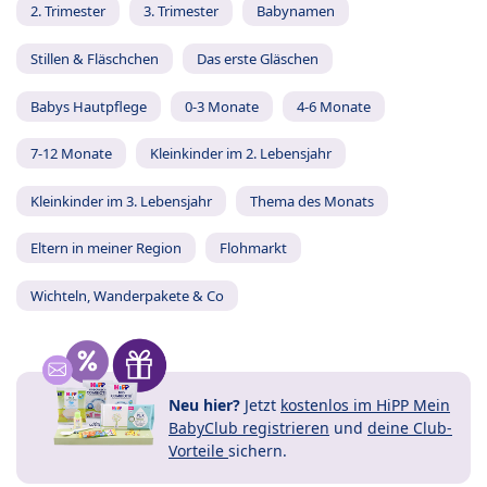
2. Trimester
3. Trimester
Babynamen
Stillen & Fläschchen
Das erste Gläschen
Babys Hautpflege
0-3 Monate
4-6 Monate
7-12 Monate
Kleinkinder im 2. Lebensjahr
Kleinkinder im 3. Lebensjahr
Thema des Monats
Eltern in meiner Region
Flohmarkt
Wichteln, Wanderpakete & Co
Neu hier?
Jetzt
kostenlos im HiPP Mein
BabyClub registrieren
und
deine Club-
Vorteile
sichern.