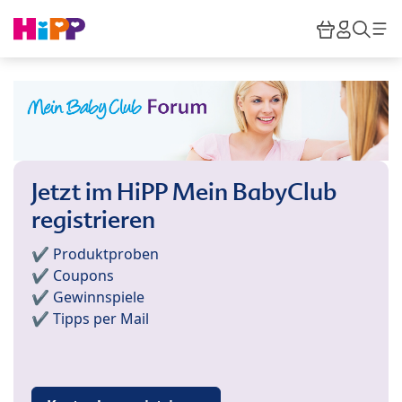
Skip to main content
Warenkor
HiPP M
Such
Jetzt im HiPP Mein BabyClub
registrieren
✔️ Produktproben
✔️ Coupons
✔️ Gewinnspiele
✔️ Tipps per Mail