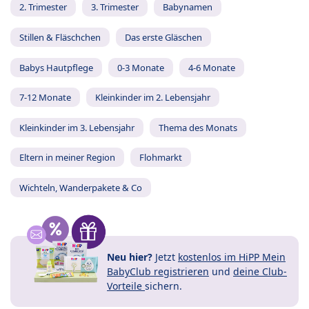
2. Trimester
3. Trimester
Babynamen
Stillen & Fläschchen
Das erste Gläschen
Babys Hautpflege
0-3 Monate
4-6 Monate
7-12 Monate
Kleinkinder im 2. Lebensjahr
Kleinkinder im 3. Lebensjahr
Thema des Monats
Eltern in meiner Region
Flohmarkt
Wichteln, Wanderpakete & Co
Neu hier?
Jetzt
kostenlos im HiPP Mein
BabyClub registrieren
und
deine Club-
Vorteile
sichern.