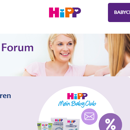
BABYC
eren