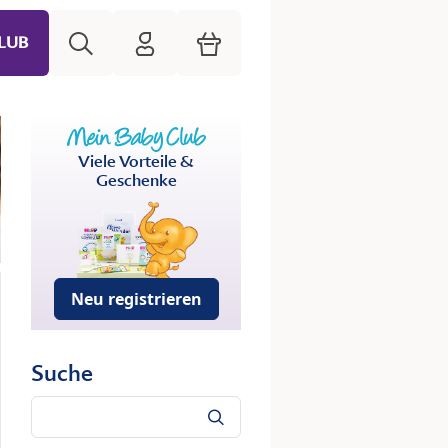
Suche
HiPP Mein Babyclub
Warenkorb
LUB
Viele Vorteile &
Geschenke
Neu registrieren
Suche
Suche