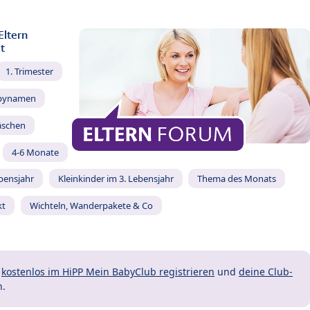
Eltern
t
1. Trimester
bynamen
äschen
4-6 Monate
ebensjahr
Kleinkinder im 3. Lebensjahr
Thema des Monats
kt
Wichteln, Wanderpakete & Co
t
kostenlos im HiPP Mein BabyClub registrieren
und
deine Club-
n.