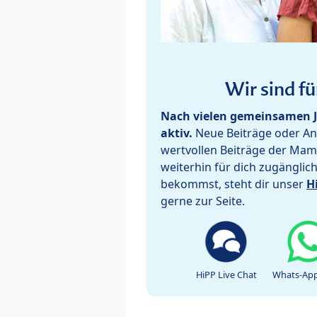
Wir sind fü
Nach vielen gemeinsamen J
aktiv.
Neue Beiträge oder Ant
wertvollen Beiträge der Mam
weiterhin für dich zugänglic
bekommst, steht dir unser
H
gerne zur Seite.
HiPP Live Chat
Whats-App