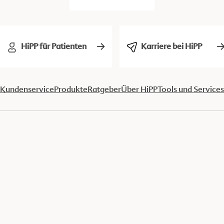
HiPP für Patienten
Karriere bei HiPP
Kundenservice
Produkte
Ratgeber
Über HiPP
Tools und Services