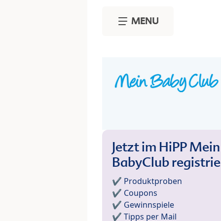
Skip to main content
MENU
Jetzt im HiPP Mein
BabyClub registri
✔️ Produktproben
✔️ Coupons
✔️ Gewinnspiele
✔️ Tipps per Mail