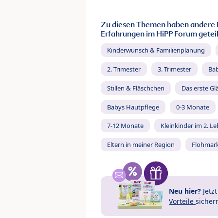
Zu diesen Themen haben andere 
Erfahrungen im HiPP Forum geteil
Kinderwunsch & Familienplanung
2. Trimester
3. Trimester
Ba
Stillen & Fläschchen
Das erste Gl
Babys Hautpflege
0-3 Monate
7-12 Monate
Kleinkinder im 2. L
Eltern in meiner Region
Flohmar
Neu hier?
Jetz
Vorteile
sicher