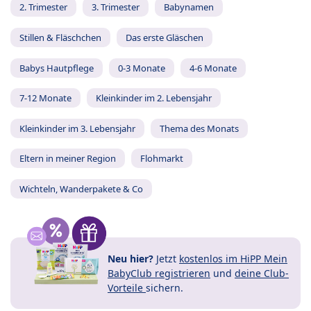
2. Trimester
3. Trimester
Babynamen
Stillen & Fläschchen
Das erste Gläschen
Babys Hautpflege
0-3 Monate
4-6 Monate
7-12 Monate
Kleinkinder im 2. Lebensjahr
Kleinkinder im 3. Lebensjahr
Thema des Monats
Eltern in meiner Region
Flohmarkt
Wichteln, Wanderpakete & Co
Neu hier?
Jetzt
kostenlos im HiPP Mein
BabyClub registrieren
und
deine Club-
Vorteile
sichern.