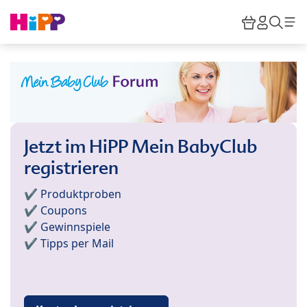
Skip to main content
Warenkor
HiPP M
Such
Jetzt im HiPP Mein BabyClub
registrieren
✔️ Produktproben
✔️ Coupons
✔️ Gewinnspiele
✔️ Tipps per Mail