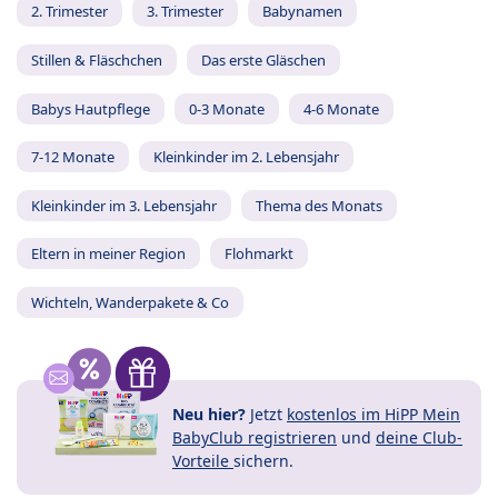
2. Trimester
3. Trimester
Babynamen
Stillen & Fläschchen
Das erste Gläschen
Babys Hautpflege
0-3 Monate
4-6 Monate
7-12 Monate
Kleinkinder im 2. Lebensjahr
Kleinkinder im 3. Lebensjahr
Thema des Monats
Eltern in meiner Region
Flohmarkt
Wichteln, Wanderpakete & Co
Neu hier?
Jetzt
kostenlos im HiPP Mein
BabyClub registrieren
und
deine Club-
Vorteile
sichern.