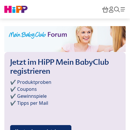
Skip to main content
Warenkor
HiPP M
Such
Jetzt im HiPP Mein BabyClub
registrieren
✔️ Produktproben
✔️ Coupons
✔️ Gewinnspiele
✔️ Tipps per Mail