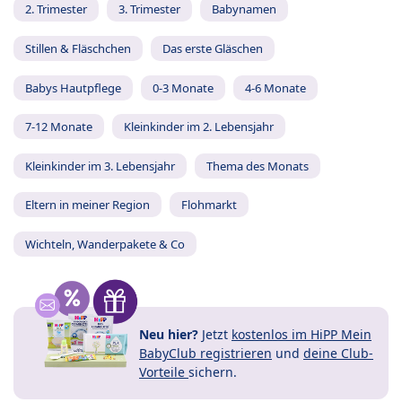
2. Trimester
3. Trimester
Babynamen
Stillen & Fläschchen
Das erste Gläschen
Babys Hautpflege
0-3 Monate
4-6 Monate
7-12 Monate
Kleinkinder im 2. Lebensjahr
Kleinkinder im 3. Lebensjahr
Thema des Monats
Eltern in meiner Region
Flohmarkt
Wichteln, Wanderpakete & Co
Neu hier?
Jetzt
kostenlos im HiPP Mein
BabyClub registrieren
und
deine Club-
Vorteile
sichern.