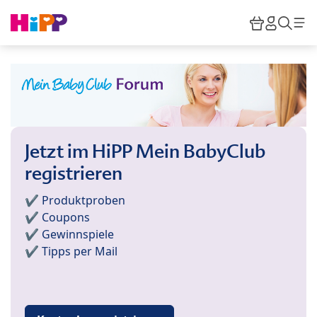
Skip to main content
Warenkor
HiPP M
Such
Jetzt im HiPP Mein BabyClub
registrieren
✔️ Produktproben
✔️ Coupons
✔️ Gewinnspiele
✔️ Tipps per Mail