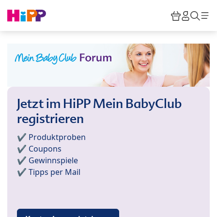
Skip to main content
Warenkor
HiPP M
Such
Jetzt im HiPP Mein BabyClub
registrieren
✔️ Produktproben
✔️ Coupons
✔️ Gewinnspiele
✔️ Tipps per Mail