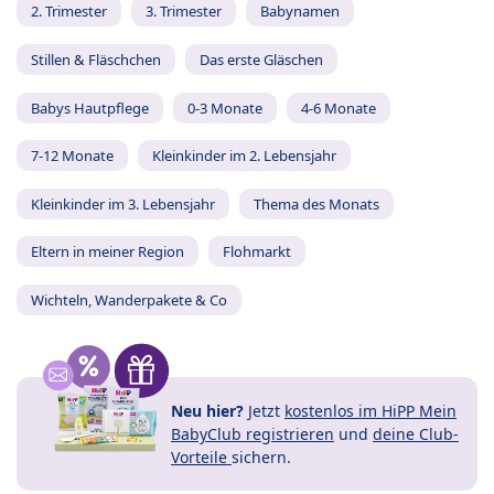
2. Trimester
3. Trimester
Babynamen
Stillen & Fläschchen
Das erste Gläschen
Babys Hautpflege
0-3 Monate
4-6 Monate
7-12 Monate
Kleinkinder im 2. Lebensjahr
Kleinkinder im 3. Lebensjahr
Thema des Monats
Eltern in meiner Region
Flohmarkt
Wichteln, Wanderpakete & Co
Neu hier?
Jetzt
kostenlos im HiPP Mein
BabyClub registrieren
und
deine Club-
Vorteile
sichern.