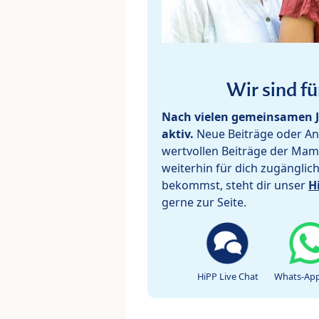
Wir sind fü
Nach vielen gemeinsamen J
aktiv.
Neue Beiträge oder Ant
wertvollen Beiträge der Mam
weiterhin für dich zugänglic
bekommst, steht dir unser
H
gerne zur Seite.
HiPP Live Chat
Whats-App