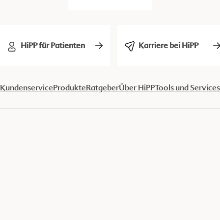
HiPP für Patienten
Karriere bei HiPP
Kundenservice
Produkte
Ratgeber
Über HiPP
Tools und Services