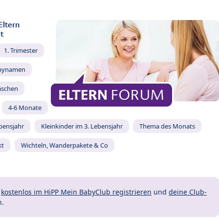
Eltern
t
1. Trimester
bynamen
äschen
4-6 Monate
ebensjahr
Kleinkinder im 3. Lebensjahr
Thema des Monats
kt
Wichteln, Wanderpakete & Co
t
kostenlos im HiPP Mein BabyClub registrieren
und
deine Club-
n.