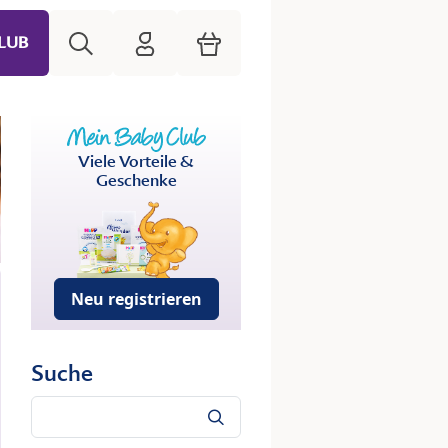
Suche
HiPP Mein Babyclub
Warenkorb
LUB
Viele Vorteile &
Geschenke
Neu registrieren
Suche
Suche