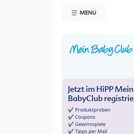
Skip to main content
MENU
Jetzt im HiPP Mein
BabyClub registri
✔️ Produktproben
✔️ Coupons
✔️ Gewinnspiele
✔️ Tipps per Mail