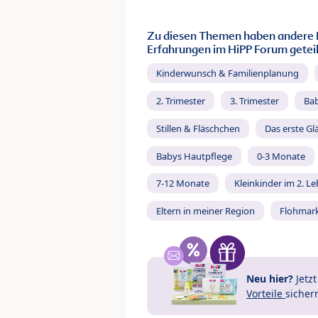
Zu diesen Themen haben andere 
Erfahrungen im HiPP Forum geteil
Kinderwunsch & Familienplanung
2. Trimester
3. Trimester
Ba
Stillen & Fläschchen
Das erste Gl
Babys Hautpflege
0-3 Monate
7-12 Monate
Kleinkinder im 2. L
Eltern in meiner Region
Flohmar
Neu hier?
Jetz
Vorteile
sicher