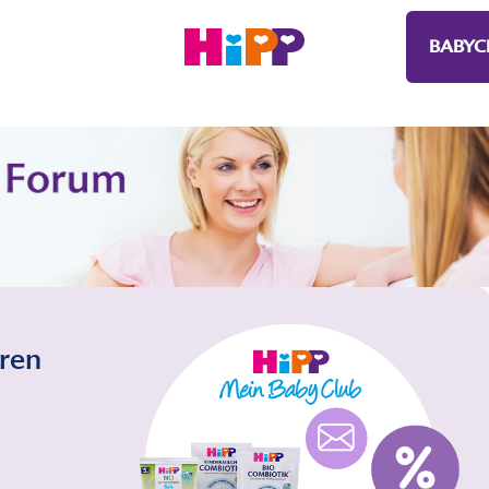
BABYC
eren