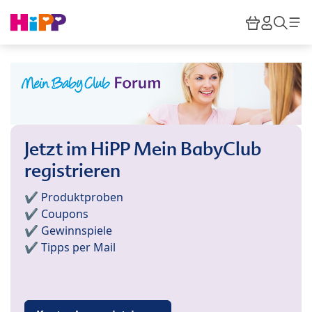
Skip to main content
Warenkor
HiPP M
Such
Jetzt im HiPP Mein BabyClub
registrieren
✔️ Produktproben
✔️ Coupons
✔️ Gewinnspiele
✔️ Tipps per Mail