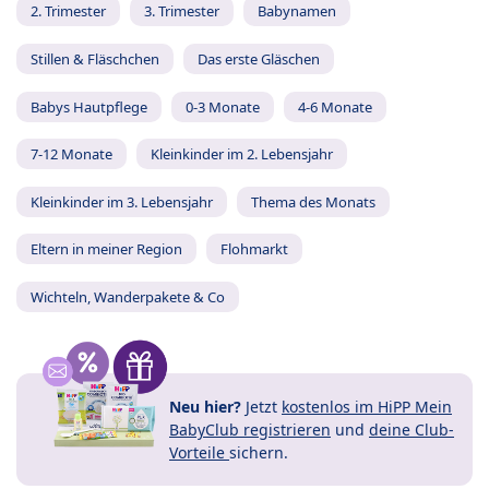
2. Trimester
3. Trimester
Babynamen
Stillen & Fläschchen
Das erste Gläschen
Babys Hautpflege
0-3 Monate
4-6 Monate
7-12 Monate
Kleinkinder im 2. Lebensjahr
Kleinkinder im 3. Lebensjahr
Thema des Monats
Eltern in meiner Region
Flohmarkt
Wichteln, Wanderpakete & Co
Neu hier?
Jetzt
kostenlos im HiPP Mein
BabyClub registrieren
und
deine Club-
Vorteile
sichern.