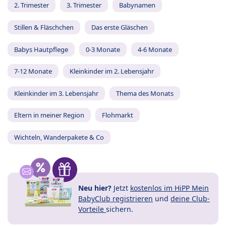
2. Trimester
3. Trimester
Babynamen
Stillen & Fläschchen
Das erste Gläschen
Babys Hautpflege
0-3 Monate
4-6 Monate
7-12 Monate
Kleinkinder im 2. Lebensjahr
Kleinkinder im 3. Lebensjahr
Thema des Monats
Eltern in meiner Region
Flohmarkt
Wichteln, Wanderpakete & Co
Neu hier?
Jetzt
kostenlos im HiPP Mein
BabyClub registrieren
und
deine Club-
Vorteile
sichern.