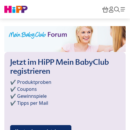
Skip to main content
Warenkor
HiPP M
Such
Jetzt im HiPP Mein BabyClub
registrieren
✔️ Produktproben
✔️ Coupons
✔️ Gewinnspiele
✔️ Tipps per Mail