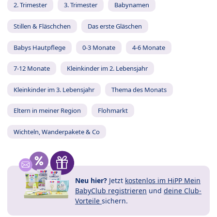
2. Trimester
3. Trimester
Babynamen
Stillen & Fläschchen
Das erste Gläschen
Babys Hautpflege
0-3 Monate
4-6 Monate
7-12 Monate
Kleinkinder im 2. Lebensjahr
Kleinkinder im 3. Lebensjahr
Thema des Monats
Eltern in meiner Region
Flohmarkt
Wichteln, Wanderpakete & Co
Neu hier?
Jetzt
kostenlos im HiPP Mein
BabyClub registrieren
und
deine Club-
Vorteile
sichern.