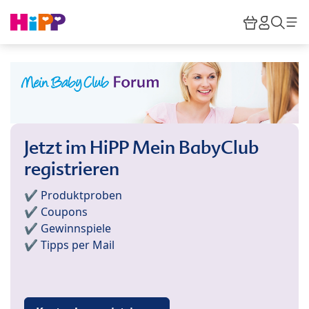
Skip to main content
Warenkor
HiPP M
Such
Jetzt im HiPP Mein BabyClub
registrieren
✔️ Produktproben
✔️ Coupons
✔️ Gewinnspiele
✔️ Tipps per Mail