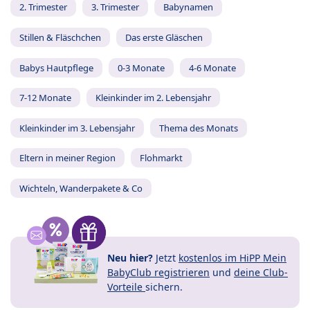
2. Trimester
3. Trimester
Babynamen
Stillen & Fläschchen
Das erste Gläschen
Babys Hautpflege
0-3 Monate
4-6 Monate
7-12 Monate
Kleinkinder im 2. Lebensjahr
Kleinkinder im 3. Lebensjahr
Thema des Monats
Eltern in meiner Region
Flohmarkt
Wichteln, Wanderpakete & Co
Neu hier?
Jetzt
kostenlos im HiPP Mein
BabyClub registrieren
und
deine Club-
Vorteile
sichern.