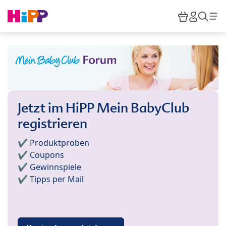
Skip to main content
Warenkor
HiPP M
Such
Jetzt im HiPP Mein BabyClub
registrieren
✔️ Produktproben
✔️ Coupons
✔️ Gewinnspiele
✔️ Tipps per Mail