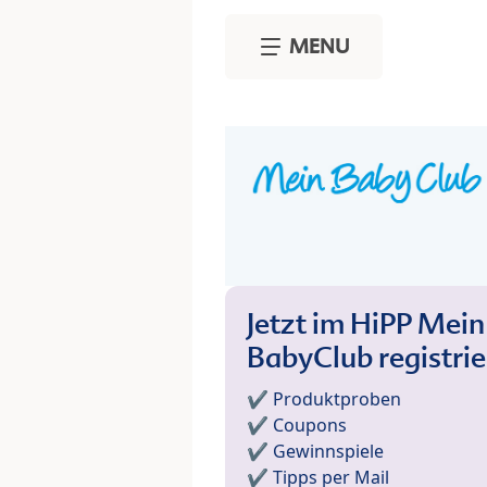
Skip to main content
MENU
Jetzt im HiPP Mein
BabyClub registri
✔️ Produktproben
✔️ Coupons
✔️ Gewinnspiele
✔️ Tipps per Mail