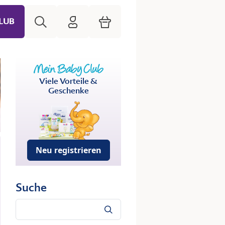
Suche
HiPP Mein Babyclub
Warenkorb
LUB
Viele Vorteile &
Geschenke
Neu registrieren
Suche
Suche