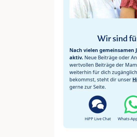
Wir sind fü
Nach vielen gemeinsamen J
aktiv.
Neue Beiträge oder Ant
wertvollen Beiträge der Mam
weiterhin für dich zugänglic
bekommst, steht dir unser
H
gerne zur Seite.
HiPP Live Chat
Whats-App