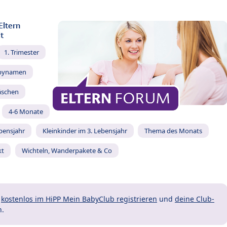
Eltern
t
1. Trimester
bynamen
äschen
4-6 Monate
ebensjahr
Kleinkinder im 3. Lebensjahr
Thema des Monats
kt
Wichteln, Wanderpakete & Co
t
kostenlos im HiPP Mein BabyClub registrieren
und
deine Club-
n.