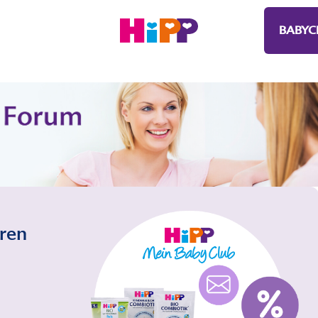
BABYC
eren