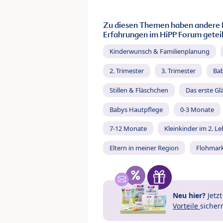
Zu diesen Themen haben andere 
Erfahrungen im HiPP Forum geteil
Kinderwunsch & Familienplanung
2. Trimester
3. Trimester
Ba
Stillen & Fläschchen
Das erste Gl
Babys Hautpflege
0-3 Monate
7-12 Monate
Kleinkinder im 2. L
Eltern in meiner Region
Flohmar
Neu hier?
Jetz
Vorteile
sicher