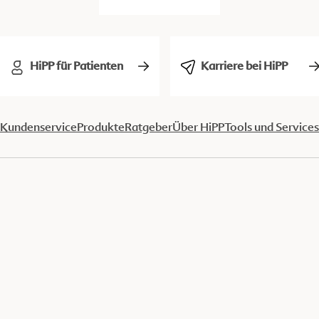
HiPP für Patienten
Karriere bei HiPP
Kundenservice
Produkte
Ratgeber
Über HiPP
Tools und Services