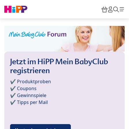
Skip to main content
Warenkor
HiPP M
Such
Jetzt im HiPP Mein BabyClub
registrieren
✔️ Produktproben
✔️ Coupons
✔️ Gewinnspiele
✔️ Tipps per Mail