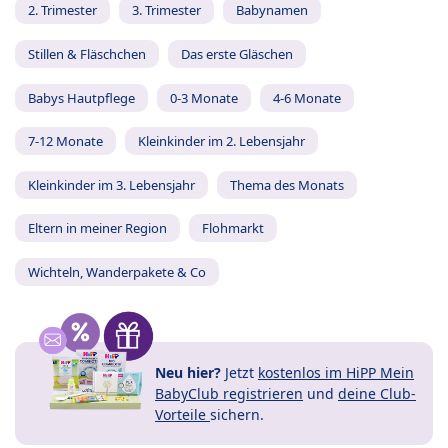
2. Trimester
3. Trimester
Babynamen
Stillen & Fläschchen
Das erste Gläschen
Babys Hautpflege
0-3 Monate
4-6 Monate
7-12 Monate
Kleinkinder im 2. Lebensjahr
Kleinkinder im 3. Lebensjahr
Thema des Monats
Eltern in meiner Region
Flohmarkt
Wichteln, Wanderpakete & Co
Neu hier?
Jetzt
kostenlos im HiPP Mein
BabyClub registrieren
und
deine Club-
Vorteile
sichern.