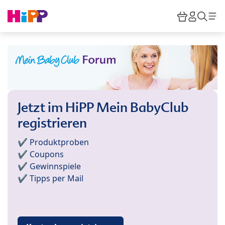
Skip to main content
Warenkor
HiPP M
Such
Jetzt im HiPP Mein BabyClub
registrieren
✔️ Produktproben
✔️ Coupons
✔️ Gewinnspiele
✔️ Tipps per Mail