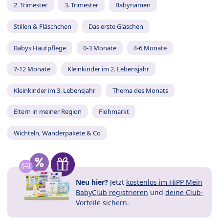
2. Trimester
3. Trimester
Babynamen
Stillen & Fläschchen
Das erste Gläschen
Babys Hautpflege
0-3 Monate
4-6 Monate
7-12 Monate
Kleinkinder im 2. Lebensjahr
Kleinkinder im 3. Lebensjahr
Thema des Monats
Eltern in meiner Region
Flohmarkt
Wichteln, Wanderpakete & Co
Neu hier?
Jetzt
kostenlos im HiPP Mein
BabyClub registrieren
und
deine Club-
Vorteile
sichern.