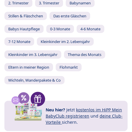
2. Trimester
3. Trimester
Babynamen
Stillen & Fläschchen
Das erste Gläschen
Babys Hautpflege
0-3 Monate
4-6 Monate
7-12 Monate
Kleinkinder im 2. Lebensjahr
Kleinkinder im 3. Lebensjahr
Thema des Monats
Eltern in meiner Region
Flohmarkt
Wichteln, Wanderpakete & Co
Neu hier?
Jetzt
kostenlos im HiPP Mein
BabyClub registrieren
und
deine Club-
Vorteile
sichern.