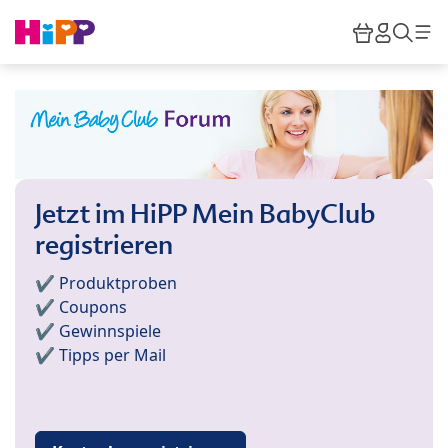
Skip to main content
Warenkor
HiPP M
Such
Jetzt im HiPP Mein BabyClub
registrieren
✔️ Produktproben
✔️ Coupons
✔️ Gewinnspiele
✔️ Tipps per Mail