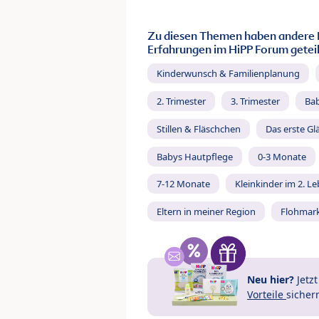
Zu diesen Themen haben andere 
Erfahrungen im HiPP Forum geteil
Kinderwunsch & Familienplanung
2. Trimester
3. Trimester
Ba
Stillen & Fläschchen
Das erste Gl
Babys Hautpflege
0-3 Monate
7-12 Monate
Kleinkinder im 2. L
Eltern in meiner Region
Flohmar
Neu hier?
Jetz
Vorteile
sicher