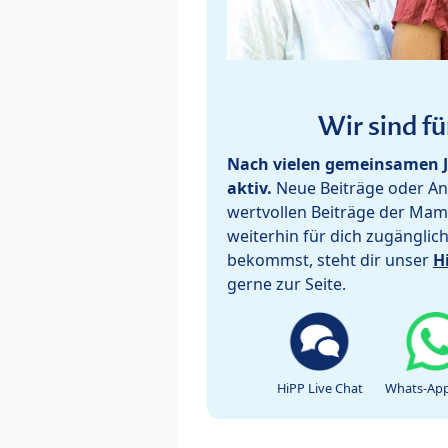
Wir sind fü
Nach vielen gemeinsamen J
aktiv.
Neue Beiträge oder Ant
wertvollen Beiträge der Mam
weiterhin für dich zugänglic
bekommst, steht dir unser
H
gerne zur Seite.
HiPP Live Chat
Whats-App