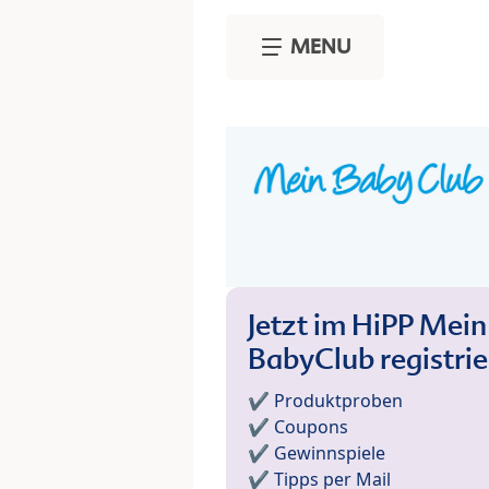
Skip to main content
MENU
Jetzt im HiPP Mein
BabyClub registri
✔️ Produktproben
✔️ Coupons
✔️ Gewinnspiele
✔️ Tipps per Mail