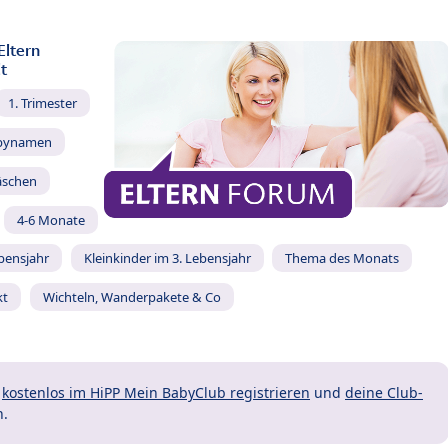
Eltern
t
1. Trimester
bynamen
äschen
4-6 Monate
ebensjahr
Kleinkinder im 3. Lebensjahr
Thema des Monats
kt
Wichteln, Wanderpakete & Co
t
kostenlos im HiPP Mein BabyClub registrieren
und
deine Club-
n.