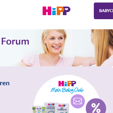
BABYC
eren