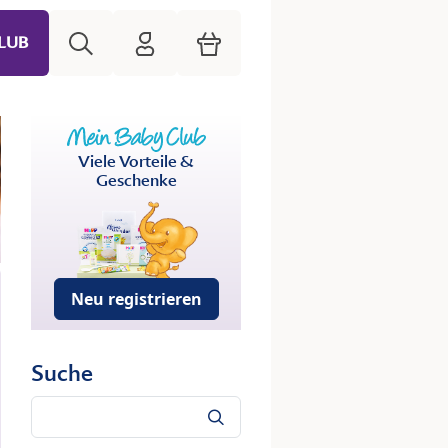
Suche
HiPP Mein Babyclub
Warenkorb
LUB
Viele Vorteile &
Geschenke
Neu registrieren
Suche
Suche