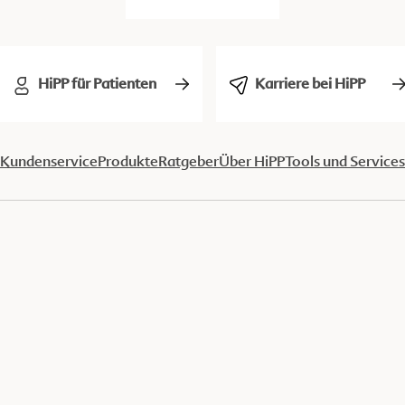
HiPP für Patienten
Karriere bei HiPP
Kundenservice
Produkte
Ratgeber
Über HiPP
Tools und Services