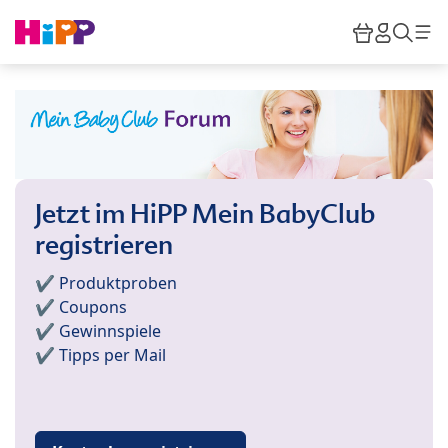
Skip to main content
Warenkor
HiPP M
Such
Jetzt im HiPP Mein BabyClub
registrieren
✔️ Produktproben
✔️ Coupons
✔️ Gewinnspiele
✔️ Tipps per Mail