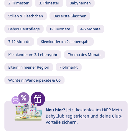
2. Trimester
3. Trimester
Babynamen
Stillen & Fläschchen
Das erste Gläschen
Babys Hautpflege
0-3 Monate
4-6 Monate
7-12 Monate
Kleinkinder im 2. Lebensjahr
Kleinkinder im 3. Lebensjahr
Thema des Monats
Eltern in meiner Region
Flohmarkt
Wichteln, Wanderpakete & Co
Neu hier?
Jetzt
kostenlos im HiPP Mein
BabyClub registrieren
und
deine Club-
Vorteile
sichern.