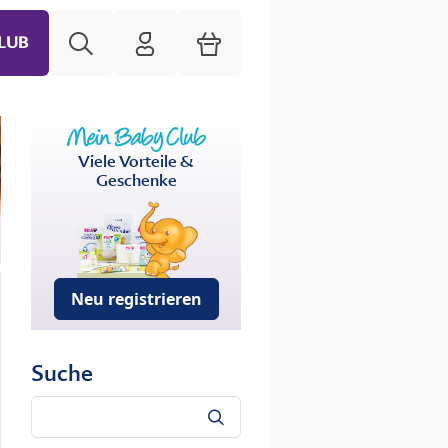
Suche
HiPP Mein Babyclub
Warenkorb
LUB
Viele Vorteile &
Geschenke
Neu registrieren
Suche
Suche