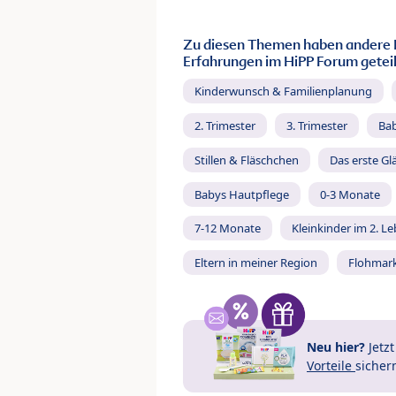
Zu diesen Themen haben andere 
Erfahrungen im HiPP Forum geteil
Kinderwunsch & Familienplanung
2. Trimester
3. Trimester
Ba
Stillen & Fläschchen
Das erste Gl
Babys Hautpflege
0-3 Monate
7-12 Monate
Kleinkinder im 2. L
Eltern in meiner Region
Flohmar
Neu hier?
Jetz
Vorteile
sicher