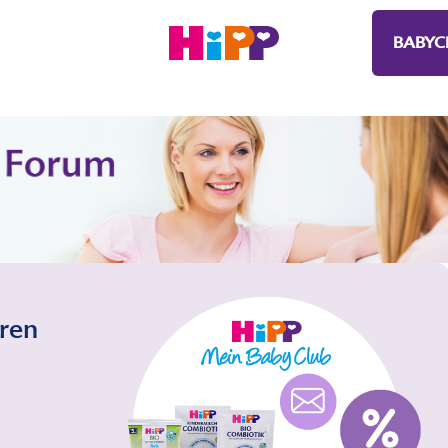
BABYC
eren