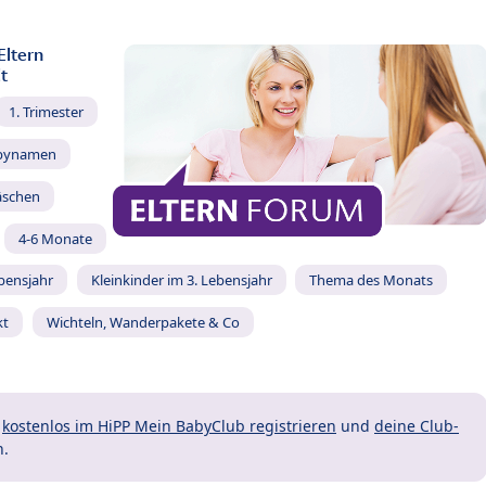
Eltern
t
1. Trimester
bynamen
äschen
4-6 Monate
ebensjahr
Kleinkinder im 3. Lebensjahr
Thema des Monats
kt
Wichteln, Wanderpakete & Co
t
kostenlos im HiPP Mein BabyClub registrieren
und
deine Club-
n.