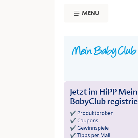
Skip to main content
MENU
Jetzt im HiPP Mein
BabyClub registri
✔️ Produktproben
✔️ Coupons
✔️ Gewinnspiele
✔️ Tipps per Mail