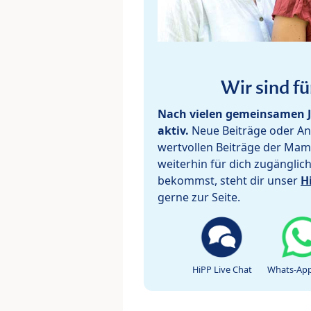
Wir sind fü
Nach vielen gemeinsamen J
aktiv.
Neue Beiträge oder Ant
wertvollen Beiträge der Mam
weiterhin für dich zugänglic
bekommst, steht dir unser
H
gerne zur Seite.
HiPP Live Chat
Whats-App