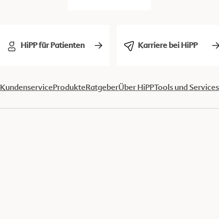
HiPP für Patienten
Karriere bei HiPP
Kundenservice
Produkte
Ratgeber
Über HiPP
Tools und Services