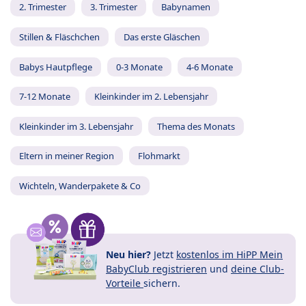
2. Trimester
3. Trimester
Babynamen
Stillen & Fläschchen
Das erste Gläschen
Babys Hautpflege
0-3 Monate
4-6 Monate
7-12 Monate
Kleinkinder im 2. Lebensjahr
Kleinkinder im 3. Lebensjahr
Thema des Monats
Eltern in meiner Region
Flohmarkt
Wichteln, Wanderpakete & Co
Neu hier?
Jetzt
kostenlos im HiPP Mein
BabyClub registrieren
und
deine Club-
Vorteile
sichern.