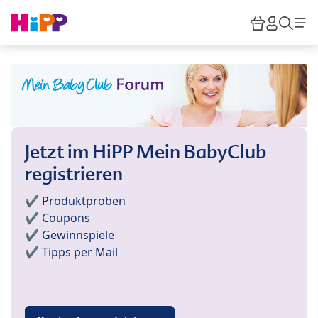
Skip to main content
Warenkor
HiPP M
Such
Jetzt im HiPP Mein BabyClub
registrieren
✔️ Produktproben
✔️ Coupons
✔️ Gewinnspiele
✔️ Tipps per Mail