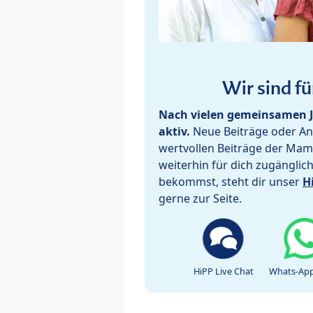
Wir sind fü
Nach vielen gemeinsamen J
aktiv.
Neue Beiträge oder Ant
wertvollen Beiträge der Mam
weiterhin für dich zugänglic
bekommst, steht dir unser
H
gerne zur Seite.
HiPP Live Chat
Whats-App