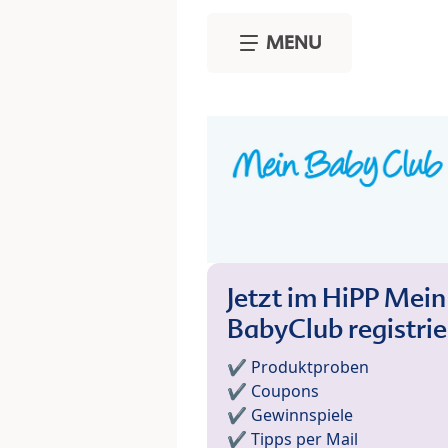
Skip to main content
MENU
Jetzt im HiPP Mein
BabyClub registri
✔️ Produktproben
✔️ Coupons
✔️ Gewinnspiele
✔️ Tipps per Mail