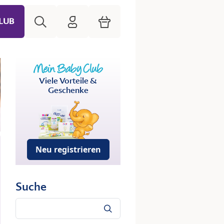
Suche
HiPP Mein Babyclub
Warenkorb
LUB
Viele Vorteile &
Geschenke
Neu registrieren
Suche
Suche