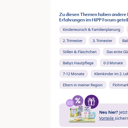
Zu diesen Themen haben andere 
Erfahrungen im HiPP Forum geteil
Kinderwunsch & Familienplanung
2. Trimester
3. Trimester
Ba
Stillen & Fläschchen
Das erste Gl
Babys Hautpflege
0-3 Monate
7-12 Monate
Kleinkinder im 2. L
Eltern in meiner Region
Flohmar
Neu hier?
Jetz
Vorteile
sicher