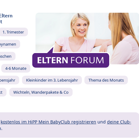
Eltern
t
1. Trimester
bynamen
äschen
4-6 Monate
ebensjahr
Kleinkinder im 3. Lebensjahr
Thema des Monats
kt
Wichteln, Wanderpakete & Co
t
kostenlos im HiPP Mein BabyClub registrieren
und
deine Club-
n.