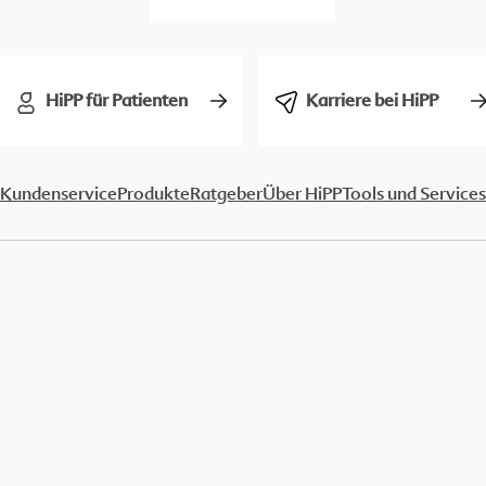
HiPP für Patienten
Karriere bei HiPP
Kundenservice
Produkte
Ratgeber
Über HiPP
Tools und Services