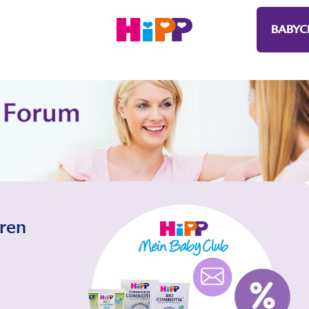
BABYC
eren