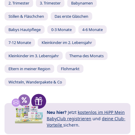
2. Trimester
3. Trimester
Babynamen
Stillen & Fläschchen
Das erste Gläschen
Babys Hautpflege
0-3 Monate
4-6 Monate
7-12 Monate
Kleinkinder im 2. Lebensjahr
Kleinkinder im 3. Lebensjahr
Thema des Monats
Eltern in meiner Region
Flohmarkt
Wichteln, Wanderpakete & Co
Neu hier?
Jetzt
kostenlos im HiPP Mein
BabyClub registrieren
und
deine Club-
Vorteile
sichern.