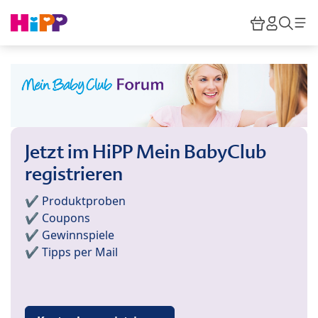
Skip to main content
Warenkor
HiPP M
Such
Jetzt im HiPP Mein BabyClub
registrieren
✔️ Produktproben
✔️ Coupons
✔️ Gewinnspiele
✔️ Tipps per Mail