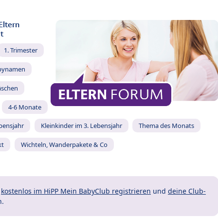
Eltern
t
1. Trimester
bynamen
äschen
4-6 Monate
ebensjahr
Kleinkinder im 3. Lebensjahr
Thema des Monats
kt
Wichteln, Wanderpakete & Co
t
kostenlos im HiPP Mein BabyClub registrieren
und
deine Club-
n.