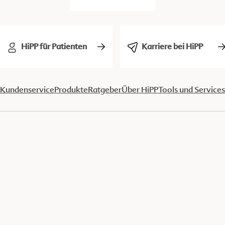
HiPP für Patienten
Karriere bei HiPP
Kundenservice
Produkte
Ratgeber
Über HiPP
Tools und Services