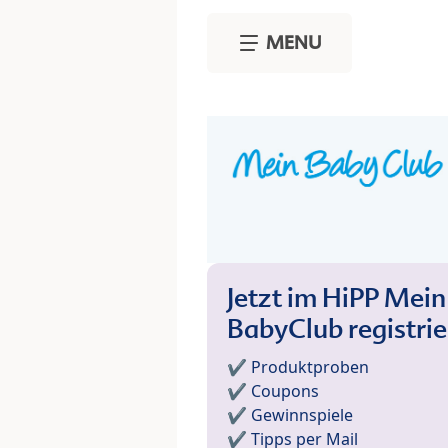
Skip to main content
MENU
Jetzt im HiPP Mein
BabyClub registri
✔️ Produktproben
✔️ Coupons
✔️ Gewinnspiele
✔️ Tipps per Mail