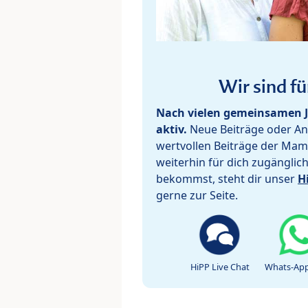
Wir sind fü
Nach vielen gemeinsamen J
aktiv.
Neue Beiträge oder Ant
wertvollen Beiträge der Mam
weiterhin für dich zugänglic
bekommst, steht dir unser
H
gerne zur Seite.
HiPP Live Chat
Whats-App