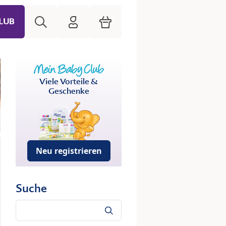
Suche
HiPP Mein Babyclub
Warenkorb
LUB
Viele Vorteile &
Geschenke
Neu registrieren
Suche
Suche