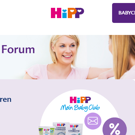
BABYC
eren