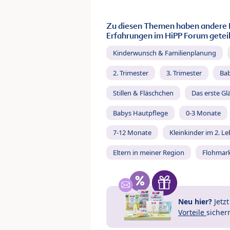
Zu diesen Themen haben andere 
Erfahrungen im HiPP Forum geteil
Kinderwunsch & Familienplanung
2. Trimester
3. Trimester
Ba
Stillen & Fläschchen
Das erste Gl
Babys Hautpflege
0-3 Monate
7-12 Monate
Kleinkinder im 2. L
Eltern in meiner Region
Flohmar
Neu hier?
Jetz
Vorteile
sicher