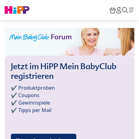
Skip to main content
Warenkor
HiPP M
Such
Jetzt im HiPP Mein BabyClub
registrieren
✔️ Produktproben
✔️ Coupons
✔️ Gewinnspiele
✔️ Tipps per Mail