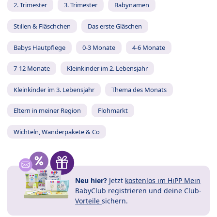
2. Trimester
3. Trimester
Babynamen
Stillen & Fläschchen
Das erste Gläschen
Babys Hautpflege
0-3 Monate
4-6 Monate
7-12 Monate
Kleinkinder im 2. Lebensjahr
Kleinkinder im 3. Lebensjahr
Thema des Monats
Eltern in meiner Region
Flohmarkt
Wichteln, Wanderpakete & Co
Neu hier?
Jetzt
kostenlos im HiPP Mein
BabyClub registrieren
und
deine Club-
Vorteile
sichern.