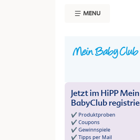
Skip to main content
MENU
Jetzt im HiPP Mein
BabyClub registri
✔️ Produktproben
✔️ Coupons
✔️ Gewinnspiele
✔️ Tipps per Mail