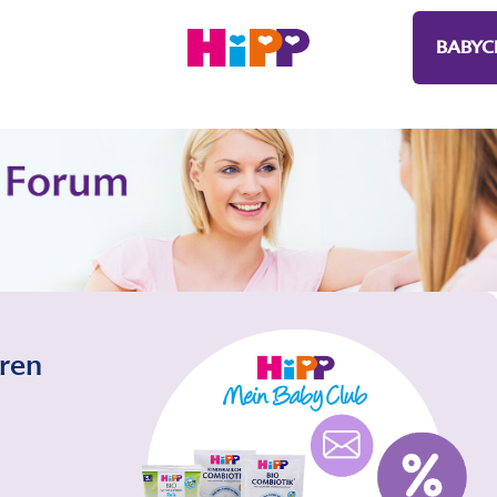
BABYC
eren