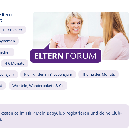
Eltern
t
1. Trimester
bynamen
äschen
4-6 Monate
ebensjahr
Kleinkinder im 3. Lebensjahr
Thema des Monats
kt
Wichteln, Wanderpakete & Co
t
kostenlos im HiPP Mein BabyClub registrieren
und
deine Club-
n.