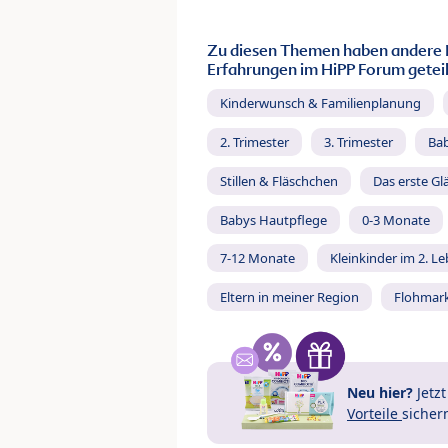
Zu diesen Themen haben andere 
Erfahrungen im HiPP Forum geteil
Kinderwunsch & Familienplanung
2. Trimester
3. Trimester
Ba
Stillen & Fläschchen
Das erste Gl
Babys Hautpflege
0-3 Monate
7-12 Monate
Kleinkinder im 2. L
Eltern in meiner Region
Flohmar
Neu hier?
Jetz
Vorteile
sicher