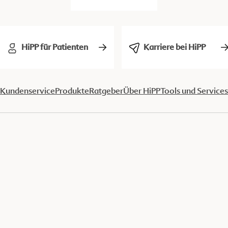
HiPP für Patienten
Karriere bei HiPP
Kundenservice
Produkte
Ratgeber
Über HiPP
Tools und Services