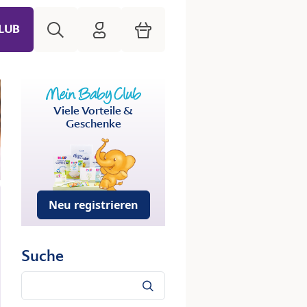
Suche
HiPP Mein Babyclub
Warenkorb
LUB
Viele Vorteile &
Geschenke
Neu registrieren
Suche
Suche