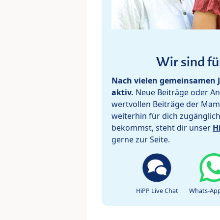
Wir sind fü
Nach vielen gemeinsamen J
aktiv.
Neue Beiträge oder Ant
wertvollen Beiträge der Mam
weiterhin für dich zugänglic
bekommst, steht dir unser
H
gerne zur Seite.
HiPP Live Chat
Whats-App