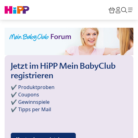
Skip to main content
Warenkor
HiPP M
Such
Jetzt im HiPP Mein BabyClub
registrieren
✔️ Produktproben
✔️ Coupons
✔️ Gewinnspiele
✔️ Tipps per Mail