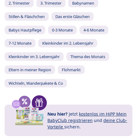
2. Trimester
3. Trimester
Babynamen
Stillen & Fläschchen
Das erste Gläschen
Babys Hautpflege
0-3 Monate
4-6 Monate
7-12 Monate
Kleinkinder im 2. Lebensjahr
Kleinkinder im 3. Lebensjahr
Thema des Monats
Eltern in meiner Region
Flohmarkt
Wichteln, Wanderpakete & Co
Neu hier?
Jetzt
kostenlos im HiPP Mein
BabyClub registrieren
und
deine Club-
Vorteile
sichern.