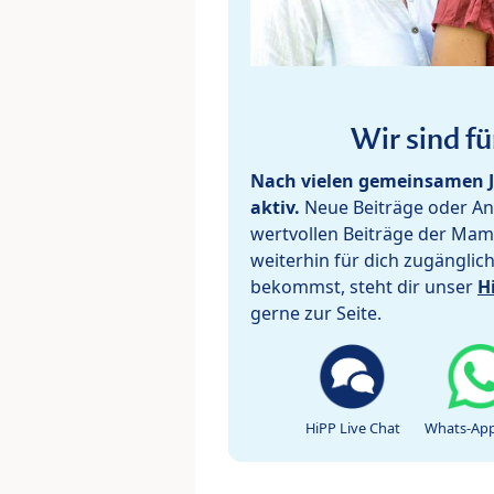
Wir sind fü
Nach vielen gemeinsamen J
aktiv.
Neue Beiträge oder Ant
wertvollen Beiträge der Mam
weiterhin für dich zugänglic
bekommst, steht dir unser
H
gerne zur Seite.
HiPP Live Chat
Whats-App