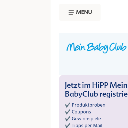
Skip to main content
MENU
Jetzt im HiPP Mein
BabyClub registri
✔️ Produktproben
✔️ Coupons
✔️ Gewinnspiele
✔️ Tipps per Mail