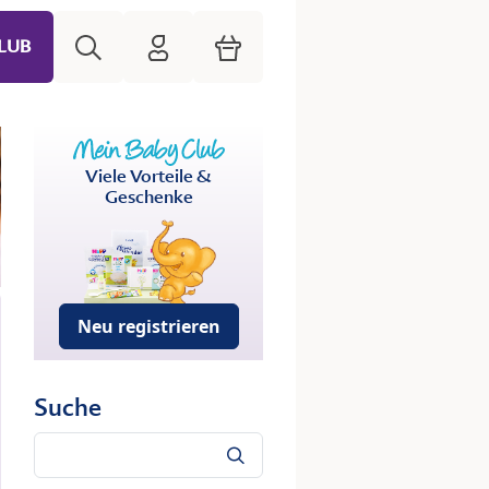
Suche
HiPP Mein Babyclub
Warenkorb
LUB
Viele Vorteile &
Geschenke
Neu registrieren
Suche
Suche