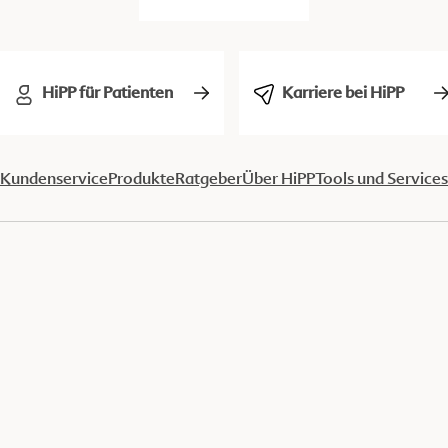
HiPP für Patienten
Karriere bei HiPP
Kundenservice
Produkte
Ratgeber
Über HiPP
Tools und Services