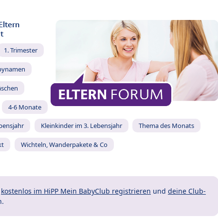
Eltern
t
1. Trimester
bynamen
äschen
4-6 Monate
ebensjahr
Kleinkinder im 3. Lebensjahr
Thema des Monats
kt
Wichteln, Wanderpakete & Co
t
kostenlos im HiPP Mein BabyClub registrieren
und
deine Club-
n.