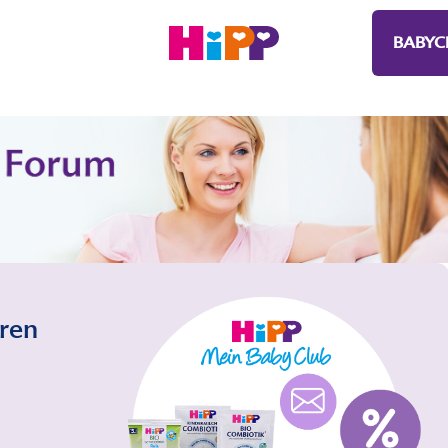
BABYC
eren