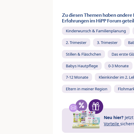
Zu diesen Themen haben andere 
Erfahrungen im HiPP Forum geteil
Kinderwunsch & Familienplanung
2. Trimester
3. Trimester
Ba
Stillen & Fläschchen
Das erste Gl
Babys Hautpflege
0-3 Monate
7-12 Monate
Kleinkinder im 2. L
Eltern in meiner Region
Flohmar
Neu hier?
Jetz
Vorteile
sicher