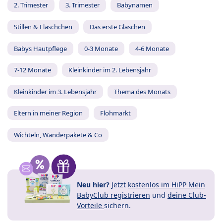
2. Trimester
3. Trimester
Babynamen
Stillen & Fläschchen
Das erste Gläschen
Babys Hautpflege
0-3 Monate
4-6 Monate
7-12 Monate
Kleinkinder im 2. Lebensjahr
Kleinkinder im 3. Lebensjahr
Thema des Monats
Eltern in meiner Region
Flohmarkt
Wichteln, Wanderpakete & Co
Neu hier?
Jetzt
kostenlos im HiPP Mein
BabyClub registrieren
und
deine Club-
Vorteile
sichern.