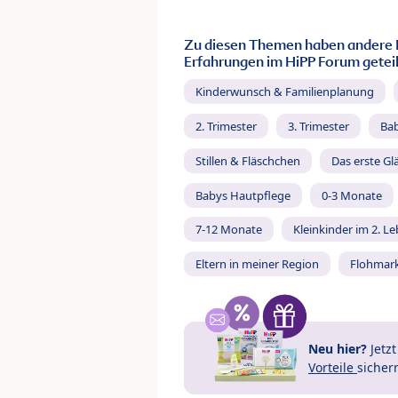
Zu diesen Themen haben andere 
Erfahrungen im HiPP Forum geteil
Kinderwunsch & Familienplanung
2. Trimester
3. Trimester
Ba
Stillen & Fläschchen
Das erste Gl
Babys Hautpflege
0-3 Monate
7-12 Monate
Kleinkinder im 2. L
Eltern in meiner Region
Flohmar
Neu hier?
Jetz
Vorteile
sicher