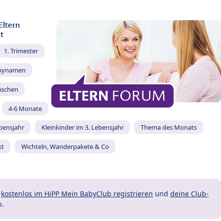
Eltern
t
1. Trimester
bynamen
äschen
4-6 Monate
ebensjahr
Kleinkinder im 3. Lebensjahr
Thema des Monats
kt
Wichteln, Wanderpakete & Co
t
kostenlos im HiPP Mein BabyClub registrieren
und
deine Club-
n.