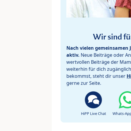
Wir sind fü
Nach vielen gemeinsamen J
aktiv.
Neue Beiträge oder Ant
wertvollen Beiträge der Mam
weiterhin für dich zugänglic
bekommst, steht dir unser
H
gerne zur Seite.
HiPP Live Chat
Whats-App