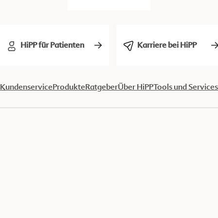
HiPP für Patienten
Karriere bei HiPP
Kundenservice
Produkte
Ratgeber
Über HiPP
Tools und Services