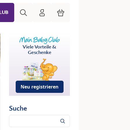
Suche
HiPP Mein Babyclub
Warenkorb
LUB
Viele Vorteile &
Geschenke
Neu registrieren
Suche
Suche