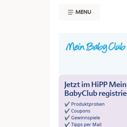
Skip to main content
MENU
Jetzt im HiPP Mein
BabyClub registri
✔️ Produktproben
✔️ Coupons
✔️ Gewinnspiele
✔️ Tipps per Mail