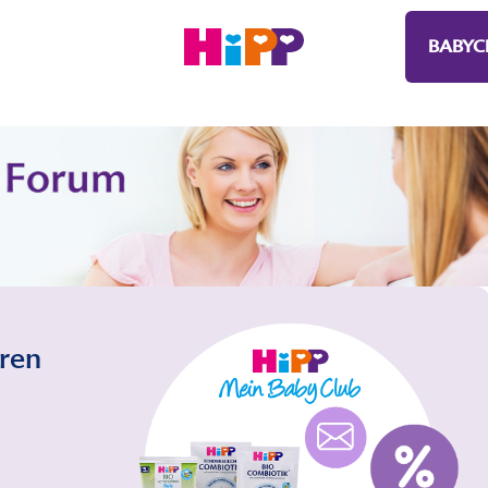
BABYC
eren