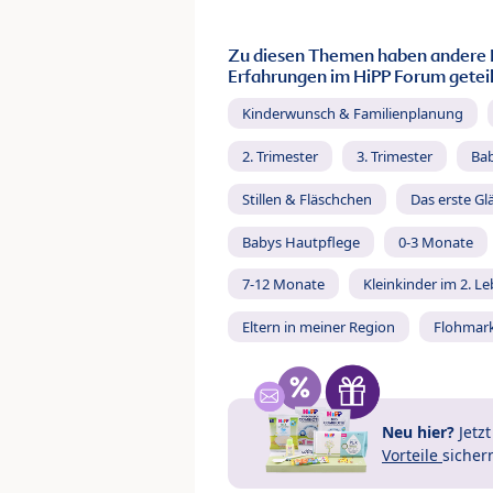
Zu diesen Themen haben andere 
Erfahrungen im HiPP Forum geteil
Kinderwunsch & Familienplanung
2. Trimester
3. Trimester
Ba
Stillen & Fläschchen
Das erste Gl
Babys Hautpflege
0-3 Monate
7-12 Monate
Kleinkinder im 2. L
Eltern in meiner Region
Flohmar
Neu hier?
Jetz
Vorteile
sicher