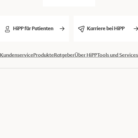
HiPP für Patienten
Karriere bei HiPP
Kundenservice
Produkte
Ratgeber
Über HiPP
Tools und Services