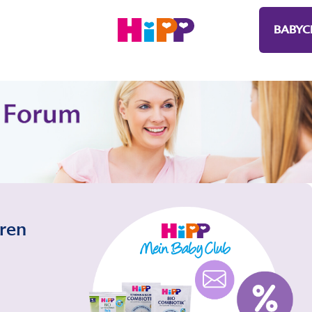
BABYC
eren