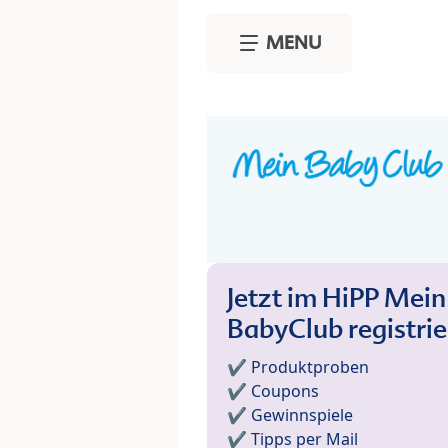
Skip to main content
MENU
Jetzt im HiPP Mein
BabyClub registri
✔️ Produktproben
✔️ Coupons
✔️ Gewinnspiele
✔️ Tipps per Mail