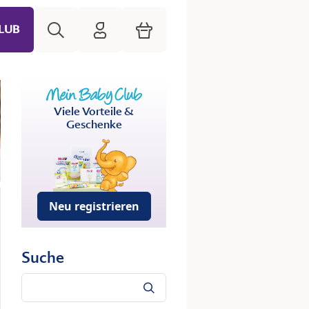
Suche
HiPP Mein Babyclub
Warenkorb
LUB
Viele Vorteile &
Geschenke
Neu registrieren
Suche
Suche