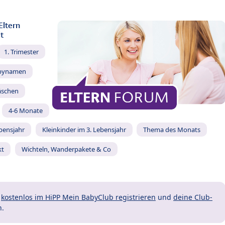
Eltern
t
1. Trimester
bynamen
äschen
4-6 Monate
ebensjahr
Kleinkinder im 3. Lebensjahr
Thema des Monats
kt
Wichteln, Wanderpakete & Co
t
kostenlos im HiPP Mein BabyClub registrieren
und
deine Club-
n.