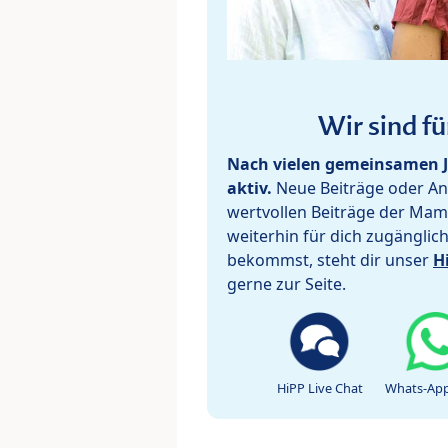
Wir sind fü
Nach vielen gemeinsamen J
aktiv.
Neue Beiträge oder Ant
wertvollen Beiträge der Mam
weiterhin für dich zugänglic
bekommst, steht dir unser
H
gerne zur Seite.
HiPP Live Chat
Whats-App