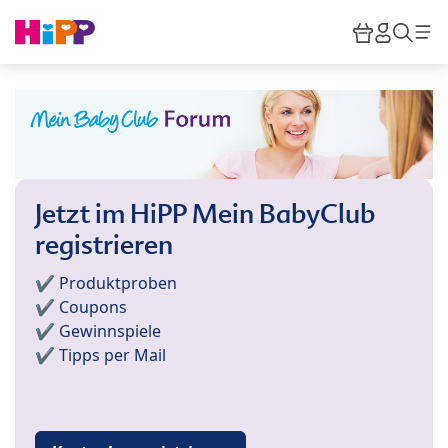
Skip to main content
Warenkor
HiPP M
Such
Jetzt im HiPP Mein BabyClub
registrieren
✔️ Produktproben
✔️ Coupons
✔️ Gewinnspiele
✔️ Tipps per Mail