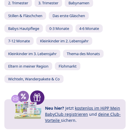
2. Trimester
3. Trimester
Babynamen
Stillen & Fläschchen
Das erste Gläschen
Babys Hautpflege
0-3 Monate
4-6 Monate
7-12 Monate
Kleinkinder im 2. Lebensjahr
Kleinkinder im 3. Lebensjahr
Thema des Monats
Eltern in meiner Region
Flohmarkt
Wichteln, Wanderpakete & Co
Neu hier?
Jetzt
kostenlos im HiPP Mein
BabyClub registrieren
und
deine Club-
Vorteile
sichern.