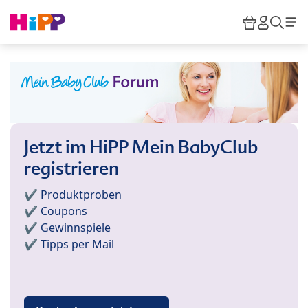
Skip to main content
Warenkor
HiPP M
Such
Jetzt im HiPP Mein BabyClub
registrieren
✔️ Produktproben
✔️ Coupons
✔️ Gewinnspiele
✔️ Tipps per Mail