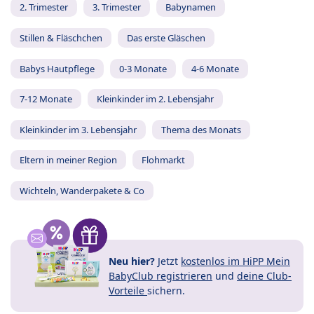
2. Trimester
3. Trimester
Babynamen
Stillen & Fläschchen
Das erste Gläschen
Babys Hautpflege
0-3 Monate
4-6 Monate
7-12 Monate
Kleinkinder im 2. Lebensjahr
Kleinkinder im 3. Lebensjahr
Thema des Monats
Eltern in meiner Region
Flohmarkt
Wichteln, Wanderpakete & Co
Neu hier?
Jetzt
kostenlos im HiPP Mein
BabyClub registrieren
und
deine Club-
Vorteile
sichern.