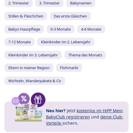
2. Trimester
3. Trimester
Babynamen
Stillen & Fläschchen
Das erste Gläschen
Babys Hautpflege
0-3 Monate
4-6 Monate
7-12 Monate
Kleinkinder im 2. Lebensjahr
Kleinkinder im 3. Lebensjahr
Thema des Monats
Eltern in meiner Region
Flohmarkt
Wichteln, Wanderpakete & Co
Neu hier?
Jetzt
kostenlos im HiPP Mein
BabyClub registrieren
und
deine Club-
Vorteile
sichern.