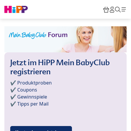
Skip to main content
Warenkor
HiPP M
Such
Jetzt im HiPP Mein BabyClub
registrieren
✔️ Produktproben
✔️ Coupons
✔️ Gewinnspiele
✔️ Tipps per Mail