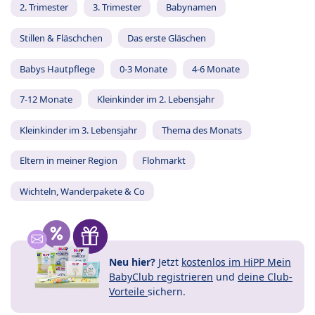
2. Trimester
3. Trimester
Babynamen
Stillen & Fläschchen
Das erste Gläschen
Babys Hautpflege
0-3 Monate
4-6 Monate
7-12 Monate
Kleinkinder im 2. Lebensjahr
Kleinkinder im 3. Lebensjahr
Thema des Monats
Eltern in meiner Region
Flohmarkt
Wichteln, Wanderpakete & Co
Neu hier?
Jetzt
kostenlos im HiPP Mein
BabyClub registrieren
und
deine Club-
Vorteile
sichern.