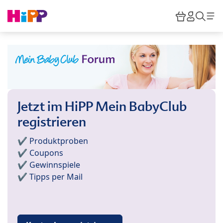
Skip to main content
Warenkor
HiPP M
Such
Jetzt im HiPP Mein BabyClub
registrieren
✔️ Produktproben
✔️ Coupons
✔️ Gewinnspiele
✔️ Tipps per Mail