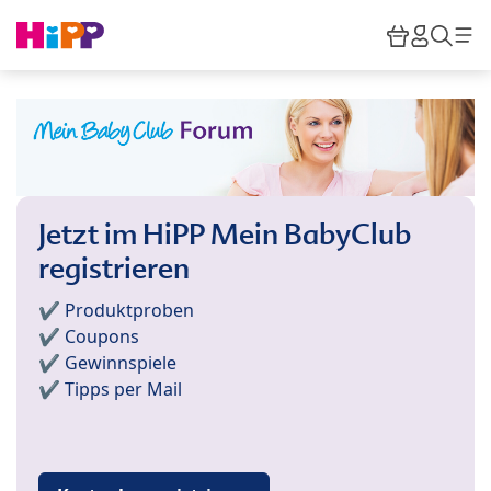
Skip to main content
Warenkor
HiPP M
Such
Jetzt im HiPP Mein BabyClub
registrieren
✔️ Produktproben
✔️ Coupons
✔️ Gewinnspiele
✔️ Tipps per Mail