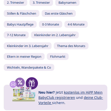
2. Trimester
3. Trimester
Babynamen
Stillen & Fläschchen
Das erste Gläschen
Babys Hautpflege
0-3 Monate
4-6 Monate
7-12 Monate
Kleinkinder im 2. Lebensjahr
Kleinkinder im 3. Lebensjahr
Thema des Monats
Eltern in meiner Region
Flohmarkt
Wichteln, Wanderpakete & Co
Neu hier?
Jetzt
kostenlos im HiPP Mein
BabyClub registrieren
und
deine Club-
Vorteile
sichern.