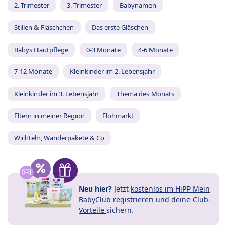
2. Trimester
3. Trimester
Babynamen
Stillen & Fläschchen
Das erste Gläschen
Babys Hautpflege
0-3 Monate
4-6 Monate
7-12 Monate
Kleinkinder im 2. Lebensjahr
Kleinkinder im 3. Lebensjahr
Thema des Monats
Eltern in meiner Region
Flohmarkt
Wichteln, Wanderpakete & Co
Neu hier?
Jetzt
kostenlos im HiPP Mein
BabyClub registrieren
und
deine Club-
Vorteile
sichern.