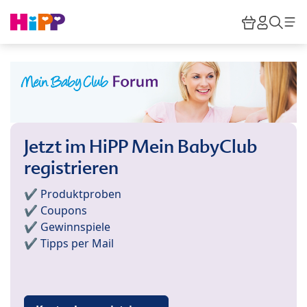
Skip to main content
Warenkor
HiPP M
Such
Jetzt im HiPP Mein BabyClub
registrieren
✔️ Produktproben
✔️ Coupons
✔️ Gewinnspiele
✔️ Tipps per Mail