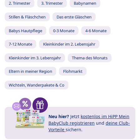
2. Trimester
3. Trimester
Babynamen
Stillen & Fläschchen
Das erste Gläschen
Babys Hautpflege
0-3 Monate
4-6 Monate
7-12 Monate
Kleinkinder im 2. Lebensjahr
Kleinkinder im 3. Lebensjahr
Thema des Monats
Eltern in meiner Region
Flohmarkt
Wichteln, Wanderpakete & Co
Neu hier?
Jetzt
kostenlos im HiPP Mein
BabyClub registrieren
und
deine Club-
Vorteile
sichern.